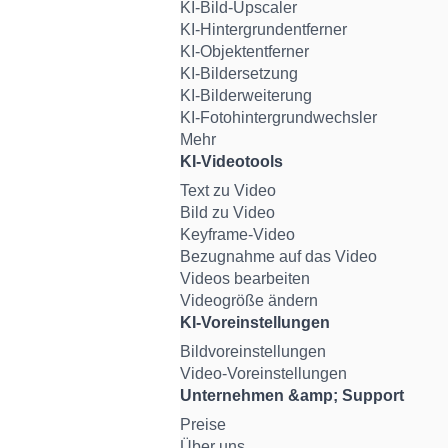
KI-Bild-Upscaler
KI-Hintergrundentferner
KI-Objektentferner
KI-Bildersetzung
KI-Bilderweiterung
KI-Fotohintergrundwechsler
Mehr
KI-Videotools
Text zu Video
Bild zu Video
Keyframe-Video
Bezugnahme auf das Video
Videos bearbeiten
Videogröße ändern
KI-Voreinstellungen
Bildvoreinstellungen
Video-Voreinstellungen
Unternehmen &amp; Support
Preise
Über uns