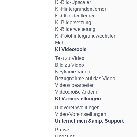
KI-Bild-Upscaler
KI-Hintergrundentferner
KI-Objektentferner
KI-Bildersetzung
KI-Bilderweiterung
KI-Fotohintergrundwechsler
Mehr
KI-Videotools
Text zu Video
Bild zu Video
Keyframe-Video
Bezugnahme auf das Video
Videos bearbeiten
Videogröße ändern
KI-Voreinstellungen
Bildvoreinstellungen
Video-Voreinstellungen
Unternehmen &amp; Support
Preise
Über uns