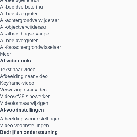
AI-beeldgenerator
AI-beeldverbetering
AI-beeldvergroter
AI-achtergrondverwijderaar
AI-objectverwijderaar
AI-afbeeldingvervanger
AI-beeldvergroter
AI-fotoachtergrondwisselaar
Meer
AI-videotools
Tekst naar video
Afbeelding naar video
Keyframe-video
Verwijzing naar video
Video&#39;s bewerken
Videoformaat wijzigen
AI-voorinstellingen
Afbeeldingsvoorinstellingen
Video-voorinstellingen
Bedrijf en ondersteuning