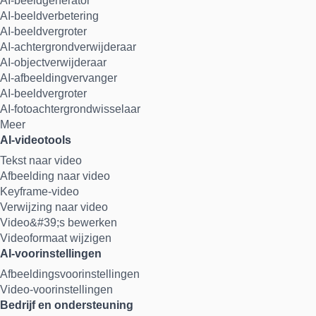
AI-beeldgenerator
AI-beeldverbetering
AI-beeldvergroter
AI-achtergrondverwijderaar
AI-objectverwijderaar
AI-afbeeldingvervanger
AI-beeldvergroter
AI-fotoachtergrondwisselaar
Meer
AI-videotools
Tekst naar video
Afbeelding naar video
Keyframe-video
Verwijzing naar video
Video&#39;s bewerken
Videoformaat wijzigen
AI-voorinstellingen
Afbeeldingsvoorinstellingen
Video-voorinstellingen
Bedrijf en ondersteuning