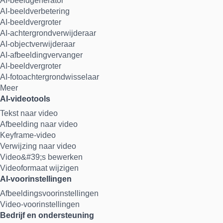
AI-beeldgenerator
AI-beeldverbetering
AI-beeldvergroter
AI-achtergrondverwijderaar
AI-objectverwijderaar
AI-afbeeldingvervanger
AI-beeldvergroter
AI-fotoachtergrondwisselaar
Meer
AI-videotools
Tekst naar video
Afbeelding naar video
Keyframe-video
Verwijzing naar video
Video&#39;s bewerken
Videoformaat wijzigen
AI-voorinstellingen
Afbeeldingsvoorinstellingen
Video-voorinstellingen
Bedrijf en ondersteuning