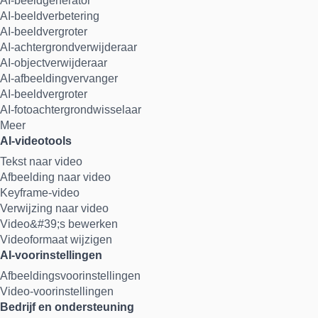
AI-beeldgenerator
AI-beeldverbetering
AI-beeldvergroter
AI-achtergrondverwijderaar
AI-objectverwijderaar
AI-afbeeldingvervanger
AI-beeldvergroter
AI-fotoachtergrondwisselaar
Meer
AI-videotools
Tekst naar video
Afbeelding naar video
Keyframe-video
Verwijzing naar video
Video&#39;s bewerken
Videoformaat wijzigen
AI-voorinstellingen
Afbeeldingsvoorinstellingen
Video-voorinstellingen
Bedrijf en ondersteuning