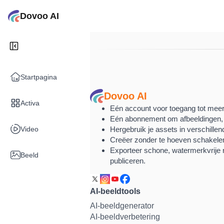
Dovoo AI
Startpagina
Dovoo AI
Activa
Eén account voor toegang tot mee
Eén abonnement om afbeeldingen, 
Video
Hergebruik je assets in verschille
Creëer zonder te hoeven schakelen
Exporteer schone, watermerkvrije re
Beeld
publiceren.
AI-beeldtools
AI-beeldgenerator
AI-beeldverbetering