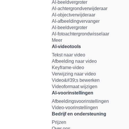
AI-beeldvergroter
AI-achtergrondverwijderaar
AI-objectverwijderaar
AI-afbeeldingvervanger
AI-beeldvergroter
AI-fotoachtergrondwisselaar
Meer
AI-videotools
Tekst naar video
Afbeelding naar video
Keyframe-video
Verwijzing naar video
Video&#39;s bewerken
Videoformaat wijzigen
AI-voorinstellingen
Afbeeldingsvoorinstellingen
Video-voorinstellingen
Bedrijf en ondersteuning
Prijzen
Over ons