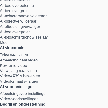
AI-beeldgenerator
AI-beeldverbetering
AI-beeldvergroter
AI-achtergrondverwijderaar
AI-objectverwijderaar
AI-afbeeldingvervanger
AI-beeldvergroter
AI-fotoachtergrondwisselaar
Meer
AI-videotools
Tekst naar video
Afbeelding naar video
Keyframe-video
Verwijzing naar video
Video&#39;s bewerken
Videoformaat wijzigen
AI-voorinstellingen
Afbeeldingsvoorinstellingen
Video-voorinstellingen
Bedrijf en ondersteuning