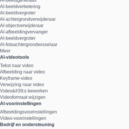
AI-beeldgenerator
AI-beeldverbetering
AI-beeldvergroter
AI-achtergrondverwijderaar
AI-objectverwijderaar
AI-afbeeldingvervanger
AI-beeldvergroter
AI-fotoachtergrondwisselaar
Meer
AI-videotools
Tekst naar video
Afbeelding naar video
Keyframe-video
Verwijzing naar video
Video&#39;s bewerken
Videoformaat wijzigen
AI-voorinstellingen
Afbeeldingsvoorinstellingen
Video-voorinstellingen
Bedrijf en ondersteuning