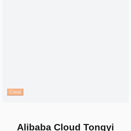
Crear
Sube una imagen y
transfórmala con Wan 2.1
Alibaba Cloud Tongyi