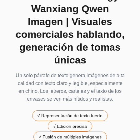
Preview
Wanxiang Qwen
Sube tu imagen, describe los cambios que quieres y
Imagen | Visuales
usa Wan 2.1 Preview para crear resultados estables y
controlables para rediseño de fotos de producto,
comerciales hablando,
rediseño de creatividades publicitarias,
transformación de retratos profesionales y mejora de
generación de tomas
la calidad e iluminación de fotos.
únicas
Regístrate y obtén 400 créditos gratis.
Un solo párrafo de texto genera imágenes de alta
calidad con texto claro y legible, especialmente
en chino. Los letreros, carteles y el texto de los
envases se ven más nítidos y realistas.
√
Representación de texto fuerte
√
Edición precisa
√
Fusión de múltiples imágenes