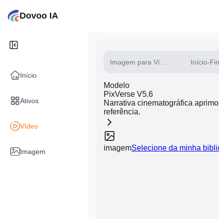
Dovoo IA
Imagem para Vídeo
Início-Fi
Início
Modelo
PixVerse V5.6
Ativos
Narrativa cinematográfica aprim
referência.
Vídeo
imagem
Selecione da minha bibli
Imagem