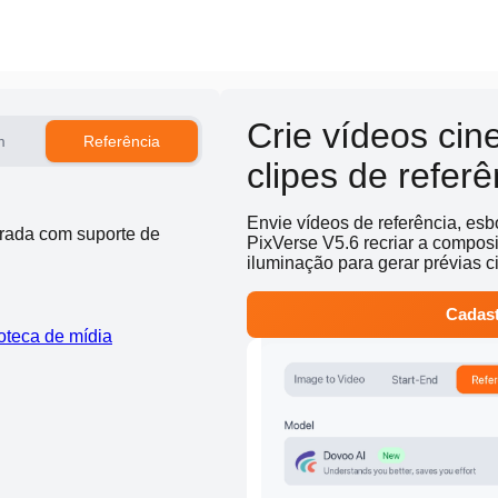
Crie vídeos cin
m
Referência
clipes de refer
Envie vídeos de referência, es
orada com suporte de
PixVerse V5.6 recriar a compos
iluminação para gerar prévias c
Cadast
oteca de mídia