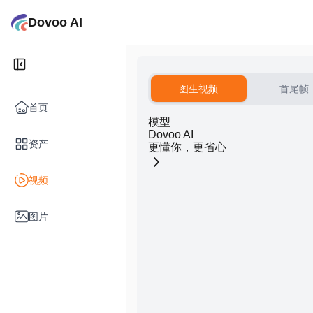
Dovoo AI
图生视频
首尾帧
首页
模型
Dovoo AI
资产
更懂你，更省心
视频
图片