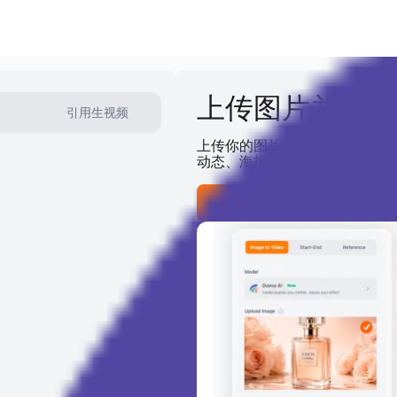
上传图片并用 A
引用生视频
上传你的图片，描述你想要的动
动态、海报宣传和创意视觉创建短