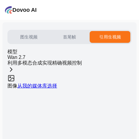
Dovoo AI
图生视频
首尾帧
引用生视频
模型
Wan 2.7
利用多模态合成实现精确视频控制
图像
从我的媒体库选择