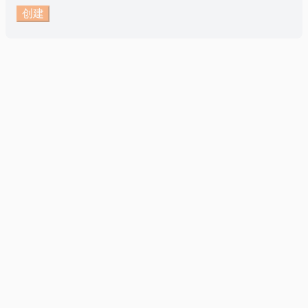
创建
使用 PixVerse V5.5 创建产
品拆解视频
一段引人注目的视频，开
头只有一句话。
上传产品外观图和内部结构图，描述你想要的拆解效
果，让 PixVerse V5.5 生成一段逐步展示产品内部组件
的流畅视频。
专为短视频和创意内容设计的视觉生成模型
注册即可获得400免费积分
引人注目的视觉效果