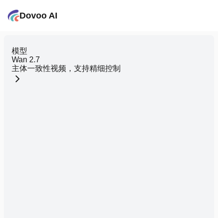
Dovoo AI
模型
Wan 2.7
主体一致性视频，支持精细控制