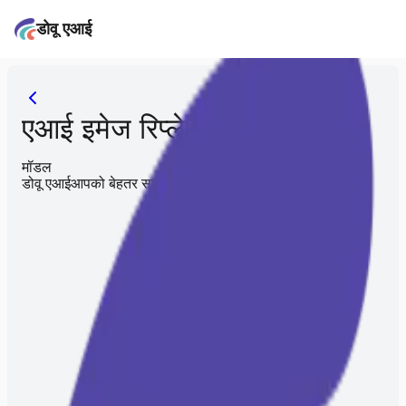
डोवू एआई
एआई इमेज रिप्लेसर
मॉडल
डोवू एआई
आपको बेहतर समझता है, आपका समय बचाता है