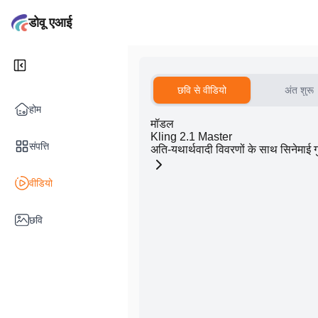
डोवू एआई
छवि से वीडियो
अंत शुरू
होम
मॉडल
Kling 2.1 Master
संपत्ति
अति-यथार्थवादी विवरणों के साथ सिनेमाई गु
वीडियो
छवि