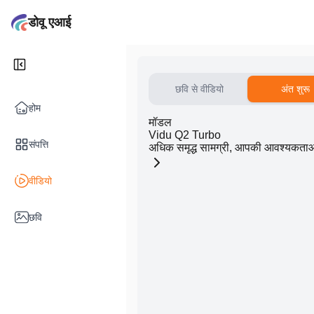
डोवू एआई
छवि से वीडियो
अंत शुरू
होम
मॉडल
Vidu Q2 Turbo
संपत्ति
अधिक समृद्ध सामग्री, आपकी आवश्यकताओ
वीडियो
छवि