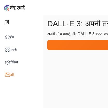
डोवू एआई
DALL·E 3: अपनी तस्व
अपनी सोच बताएं, और DALL·E 3 स्पष्ट कंपोज
होम
संपत्ति
वीडियो
छवि