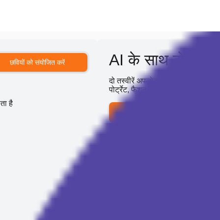
AI के साथ दो इमेज 
छवियों को संयोजित करें
दो तस्वीरें अपलोड करें और Dovoo AI क
पोर्ट्रेट, फैशन विज़ुअल्स और सोशल मीडि
ा है
रजिस्