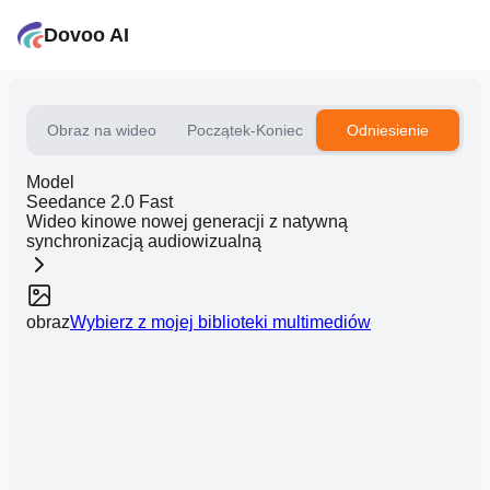
Dovoo AI
Obraz na wideo
Początek-Koniec
Odniesienie
Model
Seedance 2.0 Fast
Wideo kinowe nowej generacji z natywną
synchronizacją audiowizualną
obraz
Wybierz z mojej biblioteki multimediów