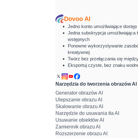
Dovoo AI
Jedno konto umożliwiające dostęp 
Jedna subskrypcja umożliwiająca t
wstępnych
Ponowne wykorzystywanie zasobó
kreatywnej
Twórz bez przełączania się międz
Eksportuj czyste, bez znaku wodne
Narzędzia do tworzenia obrazów AI
Generator obrazów AI
Ulepszanie obrazu AI
Skalowanie obrazu AI
Narzędzie do usuwania tła AI
Usuwanie obiektów AI
Zamiennik obrazu AI
Rozszerzenie obrazu AI