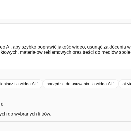
eo AI, aby szybko poprawić jakość wideo, usunąć zakłócenia wi
uktowych, materiałów reklamowych oraz treści do mediów społ
ieniacz tła wideo AI
narzędzie do usuwania tła wideo AI
ai-v
1
1
ne
ch do wybranych filtrów.