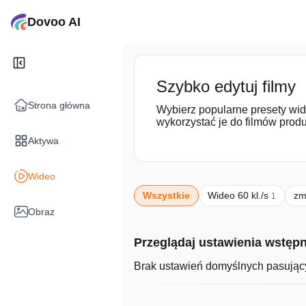
Dovoo AI
Szybko edytuj filmy
Strona główna
Wybierz popularne presety wid
wykorzystać je do filmów prod
Aktywa
Wideo
Wszystkie
Wideo 60 kl./s
zm
1
Obraz
Przeglądaj ustawienia wstęp
Brak ustawień domyślnych pasujący