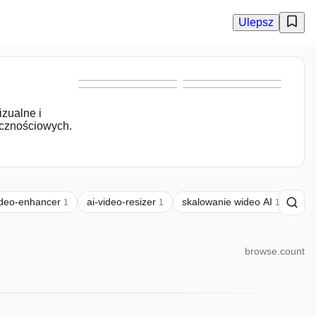
Ulepsz
zualne i
ecznościowych.
ideo-enhancer
ai-video-resizer
skalowanie wideo AI
zmi
1
1
1
browse.count