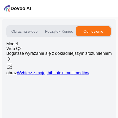
Dovoo AI
Obraz na wideo
Początek-Koniec
Odniesienie
Model
Vidu Q2
Bogatsze wyrażanie się z dokładniejszym zrozumieniem
obraz
Wybierz z mojej biblioteki multimediów