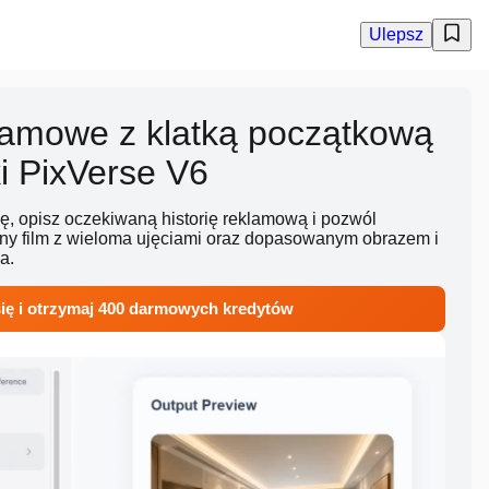
Ulepsz
klamowe z klatką początkową
i PixVerse V6
tkę, opisz oczekiwaną historię reklamową i pozwól
y film z wieloma ujęciami oraz dopasowanym obrazem i
a.
 się i otrzymaj 400 darmowych kredytów