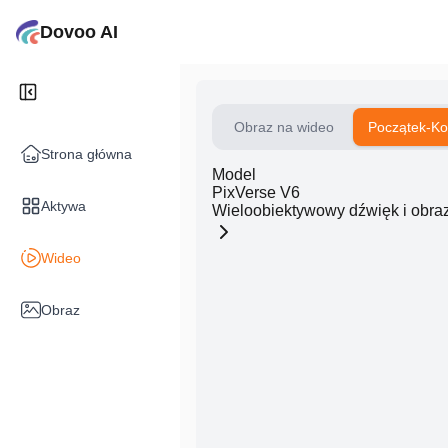
Dovoo AI
Obraz na wideo
Początek-Ko
Strona główna
Model
PixVerse V6
Aktywa
Wieloobiektywowy dźwięk i obra
Wideo
Obraz