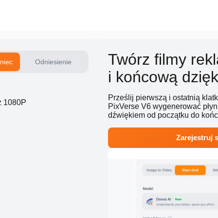
Twórz filmy re
niec
Odniesienie
i końcową dzięk
Prześlij pierwszą i ostatnią kla
z 1080P
PixVerse V6 wygenerować płynn
dźwiękiem od początku do końc
Zarejestruj