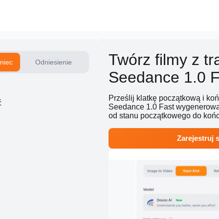
Twórz filmy z tr
niec
Odniesienie
Seedance 1.0 F
Prześlij klatkę początkową i k
ć
Seedance 1.0 Fast wygenerować
od stanu początkowego do końc
Zarejestruj