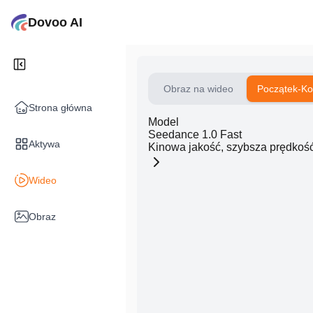
Dovoo AI
Obraz na wideo
Początek-Ko
Strona główna
Model
Seedance 1.0 Fast
Aktywa
Kinowa jakość, szybsza prędkoś
Wideo
Obraz