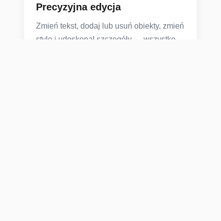
Precyzyjna edycja
Zmień tekst, dodaj lub usuń obiekty, zmień
style i udoskonal szczegóły — wszystko
niezawodnie
Fuzja wielu obrazów
Wieloobrazowe wejście i wyjście; łączenie
ubrań A + pozy B + tła C