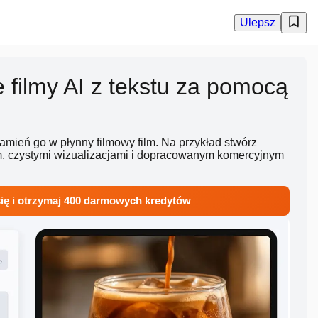
Ulepsz
 filmy AI z tekstu za pomocą
amień go w płynny filmowy film. Na przykład stwórz
m, czystymi wizualizacjami i dopracowanym komercyjnym
 się i otrzymaj 400 darmowych kredytów