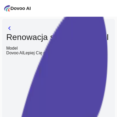
Dovoo AI
Renowacja starych zdjęć AI
Model
Dovoo AI
Lepiej Cię rozumie, oszczędza Twój wysiłek